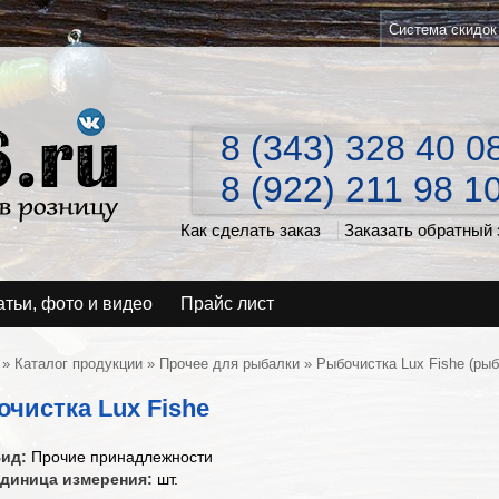
Система скидок
8 (343) 328 40 0
8 (922) 211 98 1
Как сделать заказ
Заказать обратный 
атьи, фото и видео
Прайс лист
»
Каталог продукции
»
Прочее для рыбалки
» Рыбочистка Lux Fishe (рыб
чистка Lux Fishe
ид:
Прочие принадлежности
диница измерения:
шт.