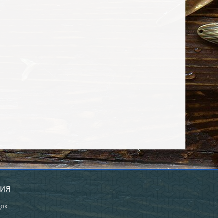
ЦИЯ
док